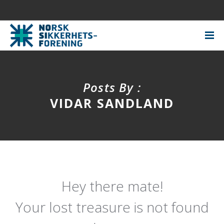
Posts By :
VIDAR SANDLAND
Hey there mate!
Your lost treasure is not found