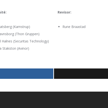
ité:
Revisor:
ratsberg (Kamstrup)
Rune Braastad
tavnsborg (Thon Gruppen)
 Halnes (Securitas Technology)
a Stakston (Avinor)