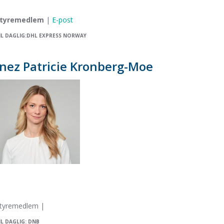
tyremedlem
|
E-post
IL DAGLIG:DHL EXPRESS NORWAY
Inez Patricie Kronberg-Moe
tyremedlem |
IL DAGLIG: DNB