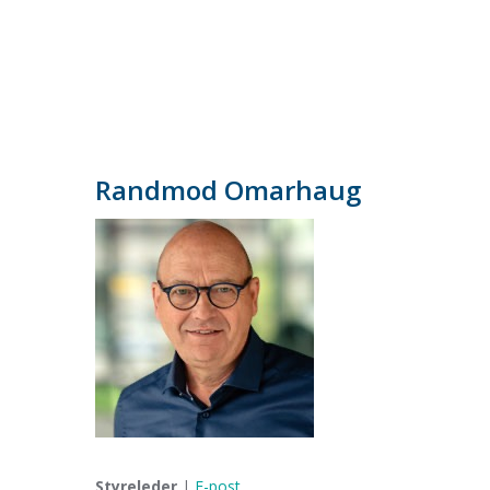
Randmod Omarhaug
Styreleder
|
E-post