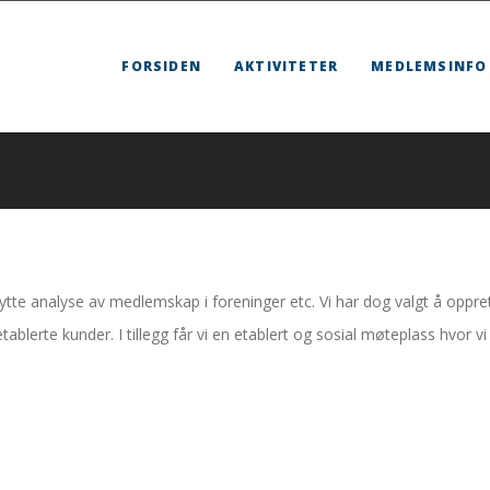
FORSIDEN
AKTIVITETER
MEDLEMSINFO
/ nytte analyse av medlemskap i foreninger etc. Vi har dog valgt å opp
lerte kunder. I tillegg får vi en etablert og sosial møteplass hvor vi k