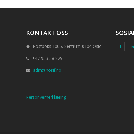
KONTAKT OSS
SOSIA
Postboks 1005, Sentrum 0104 Oslo
+47 953 38 829
adm@nosif.no
Personvernerklæring